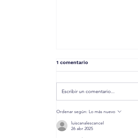
1 comentario
Escribir un comentario...
Finalización de 1° ed. de
Ordenar según:
Lo más nuevo
Taller de LabXchange,
Claudia Amaya
luiscanalescancel
26 abr 2025