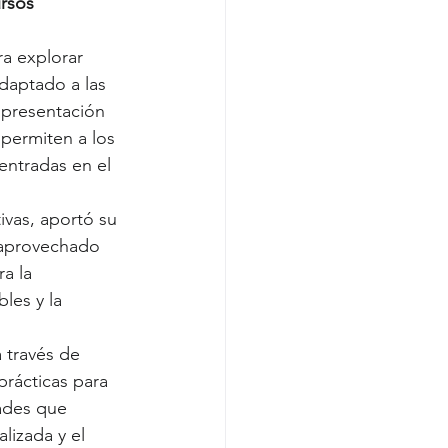
rsos 
a explorar 
daptado a las 
 presentación 
permiten a los 
entradas en el 
ivas, aportó su 
aprovechado 
a la 
les y la 
a través de 
rácticas para 
ades que 
lizada y el 