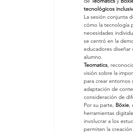
de 
Teomatics
 y 
Böxi
tecnológicos inclusi
La sesión conjunta d
cómo la tecnología p
necesidades individ
se centró en la demo
educadores diseñar e
alumno.
Teomatics
, reconoci
visión sobre la impor
para crear entornos 
adaptación de conten
consideración de dif
Por su parte, 
Böxie
,
herramientas digital
involucrar a los est
permiten la creación 