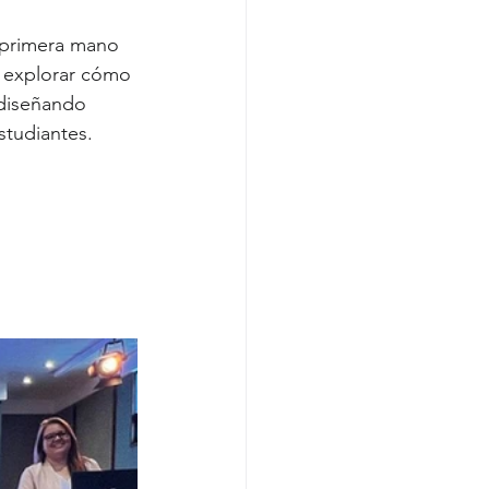
e primera mano 
 explorar cómo 
 diseñando 
studiantes.