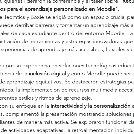
e
, quienes lideraron la conferencia y el taller sobre 
"Recu
vos para el aprendizaje personalizado en Moodle"
.
e Teomtics y Böxie se erigió como un espacio crucial par
uede derribar barreras y fomentar un aprendizaje más a
uales de cada estudiante dentro del entorno Moodle. La
stración de herramientas y estrategias innovadoras que 
xperiencias de aprendizaje más accesibles, flexibles y c
da por su experiencia en soluciones tecnológicas educat
tancia de la 
inclusión digital
 y cómo Moodle puede ser 
de aprendizaje equitativos. Se destacaron estrategias par
idos, la implementación de recursos multimedia accesib
erentes estilos y ritmos de aprendizaje.
 con su enfoque en la 
interactividad y la personalización
 
es, complementó la presentación mostrando soluciones p
udiantes de manera más activa. Se exploraron funcionalid
de actividades adaptativas, la retroalimentación individua