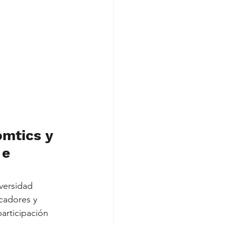
mtics y 
 e 
versidad 
cadores y 
articipación 