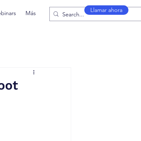
Llamar ahora
binars
Más
oot